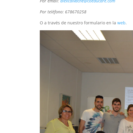
Por email:
alexcalvache@coeducare.com
Por teléfono: 678670258
O a través de nuestro formulario en la
web
.