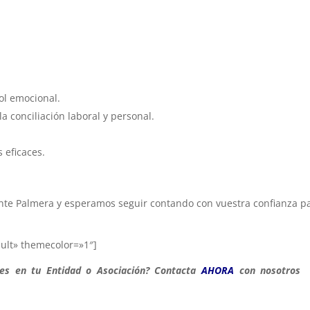
ol emocional.
la conciliación laboral y personal.
 eficaces.
ente Palmera y esperamos seguir contando con vuestra confianza p
ault» themecolor=»1″]
res en tu Entidad o Asociación? Contacta
AHORA
con nosotros 