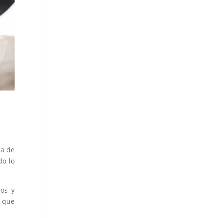
na de
do lo
eos y
o que