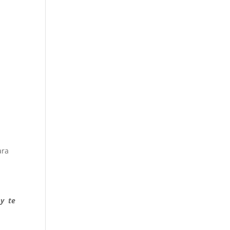
ara
y te