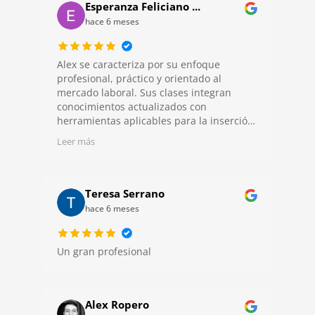
Esperanza Feliciano ...
hace 6 meses
Alex se caracteriza por su enfoque
profesional, práctico y orientado al
mercado laboral. Sus clases integran
conocimientos actualizados con
herramientas aplicables para la inserción
y el desarrollo profesional. Destaca por su
Leer más
compromiso con el aprendizaje, su
claridad al transmitir contenidos y su
retroalimentación objetiva y constructiva.
Su labor contribuye de manera
Teresa Serrano
significativa a la preparación integral de
hace 6 meses
los estudiantes.
Un gran profesional
Alex Ropero