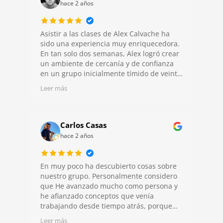
hace 2 años
Asistir a las clases de Alex Calvache ha
sido una experiencia muy enriquecedora.
En tan solo dos semanas, Alex logró crear
un ambiente de cercanía y de confianza
en un grupo inicialmente tímido de veinte
estudiantes, a través de ejercicios y
Leer más
juegos que fomentaban una
comunicación sincera y genuina entre
todos, pero sin llegar a ser intrusiva. Ha
tenido la habilidad de hacer las clases
Carlos Casas
amenas y accesibles, combinando
hace 2 años
ejercicios prácticos y dinámicas de
autoconocimiento que nos ayudaron a
entender mejor nuestras fortalezas y a
En muy poco ha descubierto cosas sobre
detectar nuestras partes a mejorar, y a
nuestro grupo. Personalmente considero
proyectarlas en el ámbito laboral. Lo que
que He avanzado mucho como persona y
más destacó de Alex, a parte de su
he afianzado conceptos que venía
cercanía, es cómo conectó y abordó
trabajando desde tiempo atrás, porque
conceptos de psicología y crecimiento
según ha trabajado con nosotros, hace
Leer más
personal y autoconocimiento con el