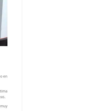
do en
ltima
eas.
a muy