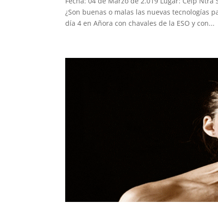
Fecha: 04 de Marzo de 2.019 Lugar: Ceip Ntra 
¿Son buenas o malas las nuevas tecnologías pa
día 4 en Añora con chavales de la ESO y con...