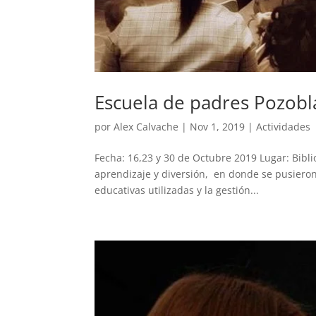
Escuela de padres Pozobl
por
Alex Calvache
|
Nov 1, 2019
|
Actividades
Fecha: 16,23 y 30 de Octubre 2019 Lugar: Bibl
aprendizaje y diversión, en donde se pusieron 
educativas utilizadas y la gestión...