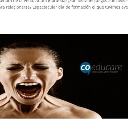
Señora de la Peña. Añora (Córdoba) ¿Son los videojuegos adictivos?
ra relacionarse? Espectacular día de formación el que tuvimos aye