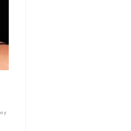
y
mo y