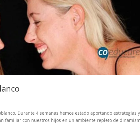
blanco
ozoblanco. Durante 4 semanas hemos estado aportando estrategias 
ón familiar con nuestros hijos en un ambiente repleto de dinamis